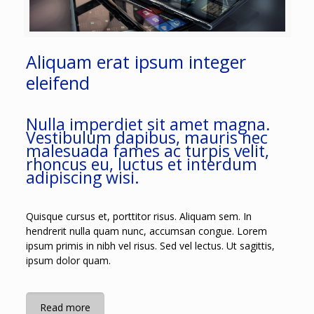
Aliquam erat ipsum integer
eleifend
Nulla imperdiet sit amet magna
.
Vestibulum dapibus
,
mauris nec
malesuada fames ac turpis velit
,
rhoncus eu
,
luctus et interdum
adipiscing wisi
.
Quisque cursus et
,
porttitor risus
.
Aliquam sem
.
In
hendrerit nulla quam nunc
,
accumsan congue
.
Lorem
ipsum primis in nibh vel risus
.
Sed vel lectus
.
Ut sagittis
,
ipsum dolor quam
.
Read more